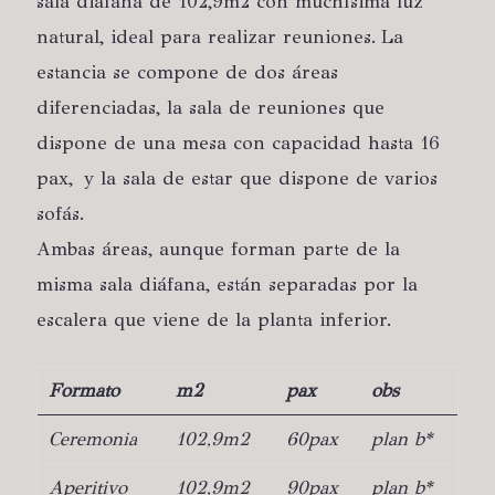
sala diáfana de 102,9m2 con muchísima luz
natural, ideal para realizar reuniones.
La
estancia se compone de dos áreas
diferenciadas, la sala de reuniones que
dispone de una mesa con capacidad hasta 16
pax,
y la sala de estar que dispone de varios
sofás.
Ambas áreas, aunque forman parte de la
misma sala diáfana, están separadas por la
escalera que viene de la planta inferior.
Formato
m2
pax
obs
Ceremonia
102,9m2
60pax
plan b*
Aperitivo
102,9m2
90pax
plan b*