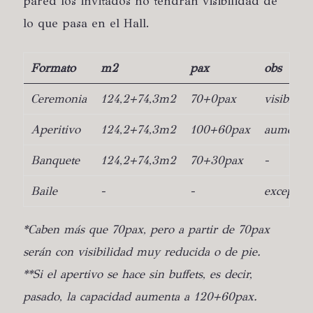
pared los invitados no tendrán visibilidad de
lo que pasa en el Hall.
Formato
m2
pax
obs
Ceremonia
124,2+74,3m2
70+0pax
visibilid
Aperitivo
124,2+74,3m2
100+60pax
aumenta s
Banquete
124,2+74,3m2
70+30pax
-
Baile
-
-
excepto**
*Caben más que 70pax, pero a partir de 70pax
serán con visibilidad muy reducida o de pie.
**Si el apertivo se hace sin buffets, es decir,
pasado, la capacidad aumenta a 120+60pax.