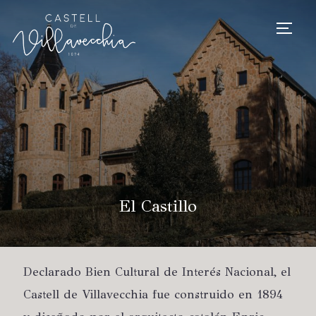
TOGG
El Castillo
Declarado Bien Cultural de Interés Nacional, el
Castell de Villavecchia fue construido en 1894