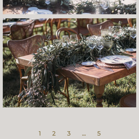
1
2
3
…
5